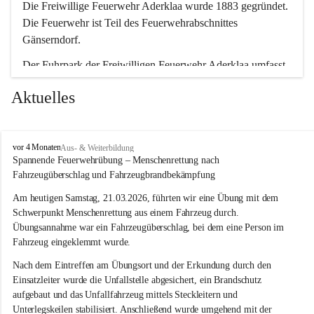
Die Freiwillige Feuerwehr Aderklaa wurde 1883 gegründet. 
Die Feuerwehr ist Teil des Feuerwehrabschnittes 
Gänserndorf.
Der Fuhrpark der Freiwilligen Feuerwehr Aderklaa umfasst 
ein RLFA-2000 der Marke Mercedes Artego und ein MTFA 
Aktuelles
der Marke Mercedes Sprinter. Weiters haben wir noch einen 
TS-Anhänger mit einer Tragkraftspritze der Marke Lohr 
Magirus im Einsatz.
F
vor 4 Monaten
Aus- & Weiterbildung
r
Spannende Feuerwehrübung – Menschenrettung nach 
e
Fahrzeugüberschlag und Fahrzeugbrandbekämpfung
i
w
Am heutigen Samstag, 21.03.2026, führten wir eine Übung mit dem 
i
Schwerpunkt Menschenrettung aus einem Fahrzeug durch. 
l
Übungsannahme war ein Fahrzeugüberschlag, bei dem eine Person im 
l
Fahrzeug eingeklemmt wurde.
i
g
Nach dem Eintreffen am Übungsort und der Erkundung durch den 
e
Einsatzleiter wurde die Unfallstelle abgesichert, ein Brandschutz 
F
aufgebaut und das Unfallfahrzeug mittels Steckleitern und 
e
Unterlegskeilen stabilisiert. Anschließend wurde umgehend mit der 
u