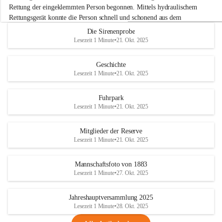
e
Rettung der eingeklemmten Person begonnen. Mittels hydraulischem 
r
Rettungsgerät konnte die Person schnell und schonend aus dem 
w
Fahrzeug befreit werden.
Die Sirenenprobe
e
Lesezeit 1 Minute
•
21. Okt. 2025
h
Im Anschluss an die technische Übung wurde noch die Bekämpfung 
r
eines Fahrzeugbrandes mittels Handfeuerlöscher geübt. Dabei wurde 
A
Geschichte
der richtige Umgang mit Handfeuerlöschern besprochen und praktisch 
d
Lesezeit 1 Minute
•
21. Okt. 2025
ausprobiert.
e
+4
r
Nach der Übung fand noch eine gemeinsame Nachbesprechung statt.
k
Fuhrpark
l
Lesezeit 1 Minute
•
21. Okt. 2025
a
a
Mitglieder der Reserve
Lesezeit 1 Minute
•
21. Okt. 2025
Mannschaftsfoto von 1883
Lesezeit 1 Minute
•
27. Okt. 2025
Jahreshauptversammlung 2025
Lesezeit 1 Minute
•
28. Okt. 2025