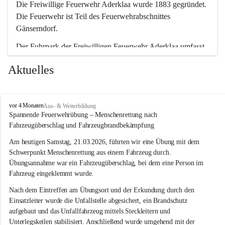
Die Freiwillige Feuerwehr Aderklaa wurde 1883 gegründet. 
Die Feuerwehr ist Teil des Feuerwehrabschnittes 
Gänserndorf.
Der Fuhrpark der Freiwilligen Feuerwehr Aderklaa umfasst 
ein RLFA-2000 der Marke Mercedes Artego und ein MTFA 
Aktuelles
der Marke Mercedes Sprinter. Weiters haben wir noch einen 
TS-Anhänger mit einer Tragkraftspritze der Marke Lohr 
Magirus im Einsatz.
F
vor 4 Monaten
Aus- & Weiterbildung
r
Spannende Feuerwehrübung – Menschenrettung nach 
e
Fahrzeugüberschlag und Fahrzeugbrandbekämpfung
i
w
Am heutigen Samstag, 21.03.2026, führten wir eine Übung mit dem 
i
Schwerpunkt Menschenrettung aus einem Fahrzeug durch. 
l
Übungsannahme war ein Fahrzeugüberschlag, bei dem eine Person im 
l
Fahrzeug eingeklemmt wurde.
i
g
Nach dem Eintreffen am Übungsort und der Erkundung durch den 
e
Einsatzleiter wurde die Unfallstelle abgesichert, ein Brandschutz 
F
aufgebaut und das Unfallfahrzeug mittels Steckleitern und 
e
Unterlegskeilen stabilisiert. Anschließend wurde umgehend mit der 
u