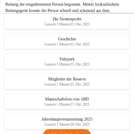
e
Rettung der eingeklemmten Person begonnen. Mittels hydraulischem 
r
Rettungsgerät konnte die Person schnell und schonend aus dem 
w
Fahrzeug befreit werden.
Die Sirenenprobe
e
Lesezeit 1 Minute
•
21. Okt. 2025
h
Im Anschluss an die technische Übung wurde noch die Bekämpfung 
r
eines Fahrzeugbrandes mittels Handfeuerlöscher geübt. Dabei wurde 
A
Geschichte
der richtige Umgang mit Handfeuerlöschern besprochen und praktisch 
d
Lesezeit 1 Minute
•
21. Okt. 2025
ausprobiert.
e
+4
r
Nach der Übung fand noch eine gemeinsame Nachbesprechung statt.
k
Fuhrpark
l
Lesezeit 1 Minute
•
21. Okt. 2025
a
a
Mitglieder der Reserve
Lesezeit 1 Minute
•
21. Okt. 2025
Mannschaftsfoto von 1883
Lesezeit 1 Minute
•
27. Okt. 2025
Jahreshauptversammlung 2025
Lesezeit 1 Minute
•
28. Okt. 2025