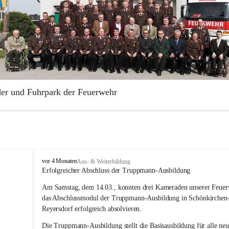
der und Fuhrpark der Feuerwehr
illige Feuerwehr Aderklaa wurde 1883 gegründet. Die Feuerwehr ist Te
rabschnittes Gänserndorf.
park der Freiwilligen Feuerwehr Aderklaa umfasst ein RLFA-2000 der
 Artego und ein MTFA der Marke Mercedes Sprinter. Weiters haben wi
F
vor 4 Monaten
Aus- & Weiterbildung
Anhänger mit einer Tragkraftspritze der Marke Lohr Magirus im Einsat
r
Erfolgreicher Abschluss der Truppmann-Ausbildung
e
Am Samstag, dem 14.03., konnten drei Kameraden unserer Feuer
i
w
das Abschlussmodul der Truppmann-Ausbildung in Schönkirchen
i
Reyersdorf erfolgreich absolvieren.
l
l
Die Truppmann-Ausbildung stellt die Basisausbildung für alle neu