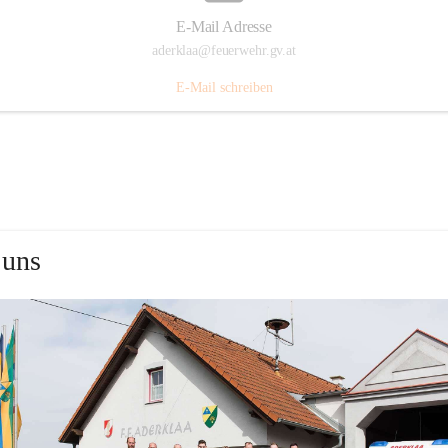
E-Mail Adresse
aderklaa@feuerwehr.gv.at
E-Mail schreiben
 uns