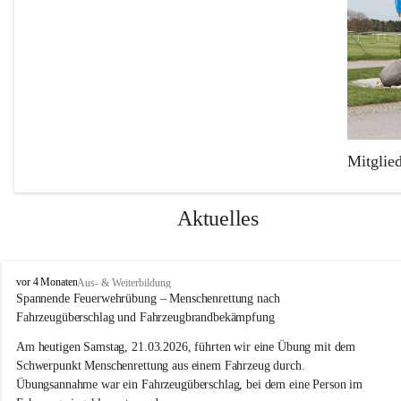
Mitglie
Die Freiw
Feuerweh
Aktuelles
Der Fuhr
Mercedes
F
vor 4 Monaten
Aus- & Weiterbildung
einen TS-
r
Spannende Feuerwehrübung – Menschenrettung nach 
e
Fahrzeugüberschlag und Fahrzeugbrandbekämpfung
i
w
Am heutigen Samstag, 21.03.2026, führten wir eine Übung mit dem 
i
Schwerpunkt Menschenrettung aus einem Fahrzeug durch. 
l
Übungsannahme war ein Fahrzeugüberschlag, bei dem eine Person im 
l