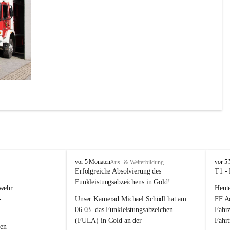
il des 
 Marke 
r noch 
F
F
vor 5 Monaten
vor 5
Aus- & Weiterbildung
z.
r
r
Erfolgreiche Absolvierung des 
T1 -
e
e
Funkleistungsabzeichens in Gold!
wehr 
Heute
i
i
w
w
-
Unser Kamerad Michael Schödl hat am 
FF Ad
i
i
06.03. das Funkleistungsabzeichen 
Fahrz
l
l
(FULA) in Gold an der 
Fahr
l
l
en 