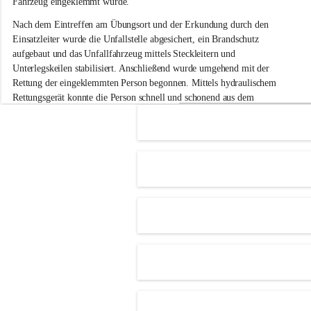
Fahrzeug eingeklemmt wurde.
i
g
Nach dem Eintreffen am Übungsort und der Erkundung durch den 
e
Einsatzleiter wurde die Unfallstelle abgesichert, ein Brandschutz 
F
aufgebaut und das Unfallfahrzeug mittels Steckleitern und 
e
Unterlegskeilen stabilisiert. Anschließend wurde umgehend mit der 
u
e
Rettung der eingeklemmten Person begonnen. Mittels hydraulischem 
r
Rettungsgerät konnte die Person schnell und schonend aus dem 
w
Fahrzeug befreit werden.
e
h
Im Anschluss an die technische Übung wurde noch die Bekämpfung 
r
eines Fahrzeugbrandes mittels Handfeuerlöscher geübt. Dabei wurde 
A
der richtige Umgang mit Handfeuerlöschern besprochen und praktisch 
d
ausprobiert.
e
+4
r
Nach der Übung fand noch eine gemeinsame Nachbesprechung statt.
k
l
a
a