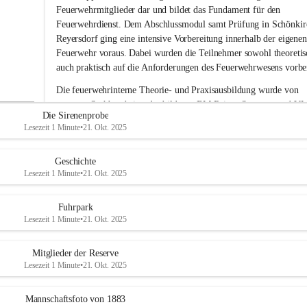
i
Feuerwehrmitglieder dar und bildet das Fundament für den 
g
Feuerwehrdienst. Dem Abschlussmodul samt Prüfung in Schönkir
e
Reyersdorf ging eine intensive Vorbereitung innerhalb der eigenen
F
Feuerwehr voraus. Dabei wurden die Teilnehmer sowohl theoretisc
e
auch praktisch auf die Anforderungen des Feuerwehrwesens vorber
u
e
Die feuerwehrinterne Theorie- und Praxisausbildung wurde von 
r
unserem Sachbearbeiter Ausbildung, BM Rainer Strametz und V
w
Die Sirenenprobe
e
Roman Jöchlinger durchgeführt.
Lesezeit 1 Minute
•
21. Okt. 2025
h
Das gesamte Feuerwehrkommando gratuliert den drei Kameraden
r
A
Alwin Harbich, Julian Trunner 
und
 Matteo Wittmann
 zum 
Geschichte
d
erfolgreichen Abschluss der Basisausbildung und wünscht weiterhi
Lesezeit 1 Minute
•
21. Okt. 2025
e
viel Erfolg bei ihrer Feuerwehrlaufbahn. 
r
k
Fuhrpark
l
Lesezeit 1 Minute
•
21. Okt. 2025
a
a
Mitglieder der Reserve
Lesezeit 1 Minute
•
21. Okt. 2025
Mannschaftsfoto von 1883