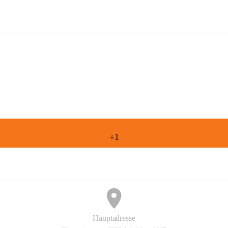
Freiwillige Feuerwehr Aderklaa
+1
Hauptadresse