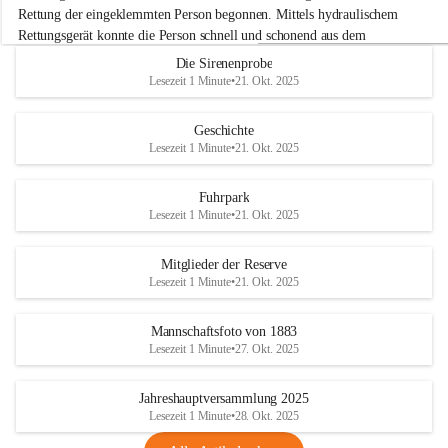
e
Rettung der eingeklemmten Person begonnen. Mittels hydraulischem 
r
Rettungsgerät konnte die Person schnell und schonend aus dem 
w
Fahrzeug befreit werden.
Die Sirenenprobe
e
Lesezeit 1 Minute
•
21. Okt. 2025
h
Im Anschluss an die technische Übung wurde noch die Bekämpfung 
r
eines Fahrzeugbrandes mittels Handfeuerlöscher geübt. Dabei wurde 
A
Geschichte
der richtige Umgang mit Handfeuerlöschern besprochen und praktisch 
d
Lesezeit 1 Minute
•
21. Okt. 2025
ausprobiert.
e
+4
r
Nach der Übung fand noch eine gemeinsame Nachbesprechung statt.
k
Fuhrpark
l
Lesezeit 1 Minute
•
21. Okt. 2025
a
a
Mitglieder der Reserve
Lesezeit 1 Minute
•
21. Okt. 2025
Mannschaftsfoto von 1883
Lesezeit 1 Minute
•
27. Okt. 2025
Jahreshauptversammlung 2025
Lesezeit 1 Minute
•
28. Okt. 2025