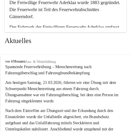
Die Freiwillige Feuerwehr Aderklaa wurde 1883 gegründet. 
Die Feuerwehr ist Teil des Feuerwehrabschnittes 
Gänserndorf.
Der Fuhrpark der Freiwilligen Feuerwehr Aderklaa umfasst 
ein RLFA-2000 der Marke Mercedes Artego und ein MTFA 
Aktuelles
der Marke Mercedes Sprinter. Weiters haben wir noch einen 
TS-Anhänger mit einer Tragkraftspritze der Marke Lohr 
Magirus im Einsatz.
F
vor 4 Monaten
Aus- & Weiterbildung
r
Spannende Feuerwehrübung – Menschenrettung nach 
e
Fahrzeugüberschlag und Fahrzeugbrandbekämpfung
i
w
Am heutigen Samstag, 21.03.2026, führten wir eine Übung mit dem 
i
Schwerpunkt Menschenrettung aus einem Fahrzeug durch. 
l
Übungsannahme war ein Fahrzeugüberschlag, bei dem eine Person im 
l
Fahrzeug eingeklemmt wurde.
i
g
Nach dem Eintreffen am Übungsort und der Erkundung durch den 
e
Einsatzleiter wurde die Unfallstelle abgesichert, ein Brandschutz 
F
aufgebaut und das Unfallfahrzeug mittels Steckleitern und 
e
Unterlegskeilen stabilisiert. Anschließend wurde umgehend mit der 
u