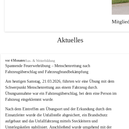
Mitglie
Die Freiw
Feuerweh
Aktuelles
Der Fuhr
Mercedes
F
vor 4 Monaten
Aus- & Weiterbildung
einen TS-
r
Spannende Feuerwehrübung – Menschenrettung nach 
e
Fahrzeugüberschlag und Fahrzeugbrandbekämpfung
i
w
Am heutigen Samstag, 21.03.2026, führten wir eine Übung mit dem 
i
Schwerpunkt Menschenrettung aus einem Fahrzeug durch. 
l
Übungsannahme war ein Fahrzeugüberschlag, bei dem eine Person im 
l
Fahrzeug eingeklemmt wurde.
i
g
Nach dem Eintreffen am Übungsort und der Erkundung durch den 
e
Einsatzleiter wurde die Unfallstelle abgesichert, ein Brandschutz 
F
aufgebaut und das Unfallfahrzeug mittels Steckleitern und 
e
Unterlegskeilen stabilisiert. Anschließend wurde umgehend mit der 
u