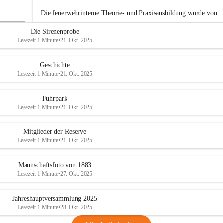
e
Die feuerwehrinterne Theorie- und Praxisausbildung wurde von 
r
unserem Sachbearbeiter Ausbildung, BM Rainer Strametz und V
w
Die Sirenenprobe
e
Roman Jöchlinger durchgeführt.
Lesezeit 1 Minute
•
21. Okt. 2025
h
Das gesamte Feuerwehrkommando gratuliert den drei Kameraden
r
A
Alwin Harbich, Julian Trunner 
und
 Matteo Wittmann
 zum 
Geschichte
d
erfolgreichen Abschluss der Basisausbildung und wünscht weiterhi
Lesezeit 1 Minute
•
21. Okt. 2025
e
viel Erfolg bei ihrer Feuerwehrlaufbahn. 
r
k
Fuhrpark
l
Lesezeit 1 Minute
•
21. Okt. 2025
a
a
Mitglieder der Reserve
Lesezeit 1 Minute
•
21. Okt. 2025
Mannschaftsfoto von 1883
Lesezeit 1 Minute
•
27. Okt. 2025
Jahreshauptversammlung 2025
Lesezeit 1 Minute
•
28. Okt. 2025