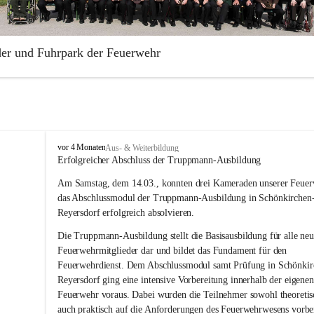
der und Fuhrpark der Feuerwehr
illige Feuerwehr Aderklaa wurde 1883 gegründet. Die Feuerwehr ist Te
rabschnittes Gänserndorf.
park der Freiwilligen Feuerwehr Aderklaa umfasst ein RLFA-2000 der
 Artego und ein MTFA der Marke Mercedes Sprinter. Weiters haben wi
F
vor 4 Monaten
Aus- & Weiterbildung
Anhänger mit einer Tragkraftspritze der Marke Lohr Magirus im Einsat
r
Erfolgreicher Abschluss der Truppmann-Ausbildung
e
Am Samstag, dem 14.03., konnten drei Kameraden unserer Feuer
i
w
das Abschlussmodul der Truppmann-Ausbildung in Schönkirchen
i
Reyersdorf erfolgreich absolvieren.
l
l
Die Truppmann-Ausbildung stellt die Basisausbildung für alle neu
i
Feuerwehrmitglieder dar und bildet das Fundament für den 
g
Feuerwehrdienst. Dem Abschlussmodul samt Prüfung in Schönkir
e
Reyersdorf ging eine intensive Vorbereitung innerhalb der eigenen
F
Feuerwehr voraus. Dabei wurden die Teilnehmer sowohl theoretisc
e
auch praktisch auf die Anforderungen des Feuerwehrwesens vorber
u