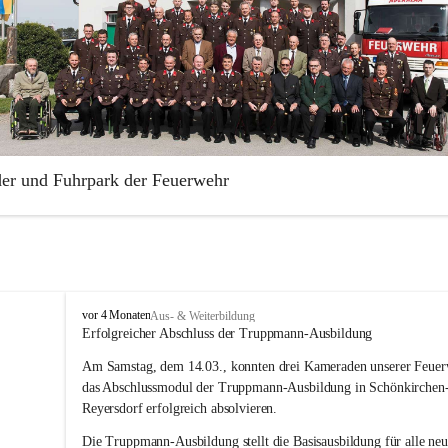
der und Fuhrpark der Feuerwehr
illige Feuerwehr Aderklaa wurde 1883 gegründet. Die Feuerwehr ist Te
rabschnittes Gänserndorf.
park der Freiwilligen Feuerwehr Aderklaa umfasst ein RLFA-2000 der
 Artego und ein MTFA der Marke Mercedes Sprinter. Weiters haben wi
F
vor 4 Monaten
Aus- & Weiterbildung
Anhänger mit einer Tragkraftspritze der Marke Lohr Magirus im Einsat
r
Erfolgreicher Abschluss der Truppmann-Ausbildung
e
Am Samstag, dem 14.03., konnten drei Kameraden unserer Feuer
i
w
das Abschlussmodul der Truppmann-Ausbildung in Schönkirchen
i
Reyersdorf erfolgreich absolvieren.
l
l
Die Truppmann-Ausbildung stellt die Basisausbildung für alle neu