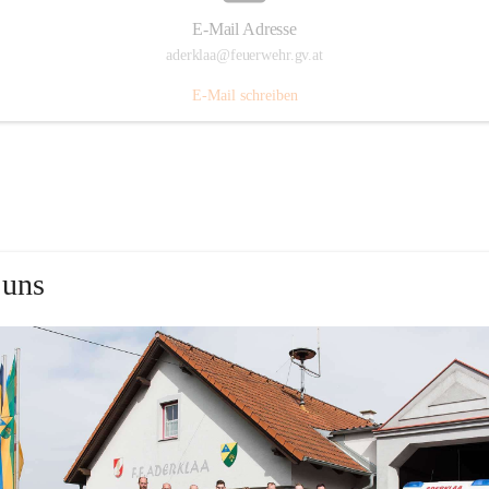
E-Mail Adresse
aderklaa@feuerwehr.gv.at
E-Mail schreiben
 uns