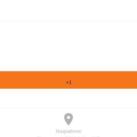
Freiwillige Feuerwehr Aderklaa
+1
Hauptadresse