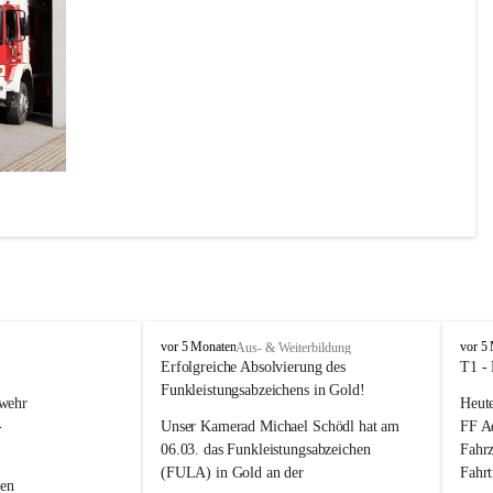
il des 
 Marke 
r noch 
F
F
vor 5 Monaten
vor 5
Aus- & Weiterbildung
z.
r
r
Erfolgreiche Absolvierung des 
T1 -
e
e
Funkleistungsabzeichens in Gold!
wehr 
Heute
i
i
w
w
-
Unser Kamerad Michael Schödl hat am 
FF Ad
i
i
06.03. das Funkleistungsabzeichen 
Fahrz
l
l
(FULA) in Gold an der 
Fahr
l
l
en 