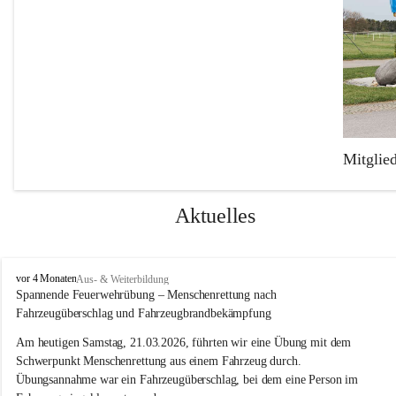
Mitglie
Die Freiw
Feuerweh
Aktuelles
Der Fuhr
Mercedes
F
vor 4 Monaten
Aus- & Weiterbildung
einen TS-
r
Spannende Feuerwehrübung – Menschenrettung nach 
e
Fahrzeugüberschlag und Fahrzeugbrandbekämpfung
i
w
Am heutigen Samstag, 21.03.2026, führten wir eine Übung mit dem 
i
Schwerpunkt Menschenrettung aus einem Fahrzeug durch. 
l
Übungsannahme war ein Fahrzeugüberschlag, bei dem eine Person im 
l