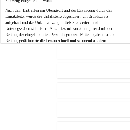
Fahrzeug eingeklemmt wurde.
i
g
Nach dem Eintreffen am Übungsort und der Erkundung durch den 
e
Einsatzleiter wurde die Unfallstelle abgesichert, ein Brandschutz 
F
aufgebaut und das Unfallfahrzeug mittels Steckleitern und 
e
Unterlegskeilen stabilisiert. Anschließend wurde umgehend mit der 
u
e
Rettung der eingeklemmten Person begonnen. Mittels hydraulischem 
r
Rettungsgerät konnte die Person schnell und schonend aus dem 
w
Fahrzeug befreit werden.
e
h
Im Anschluss an die technische Übung wurde noch die Bekämpfung 
r
eines Fahrzeugbrandes mittels Handfeuerlöscher geübt. Dabei wurde 
A
der richtige Umgang mit Handfeuerlöschern besprochen und praktisch 
d
ausprobiert.
e
+4
r
Nach der Übung fand noch eine gemeinsame Nachbesprechung statt.
k
l
a
a