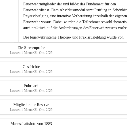
i
Feuerwehrmitglieder dar und bildet das Fundament für den 
g
Feuerwehrdienst. Dem Abschlussmodul samt Prüfung in Schönkir
e
Reyersdorf ging eine intensive Vorbereitung innerhalb der eigenen
F
Feuerwehr voraus. Dabei wurden die Teilnehmer sowohl theoretisc
e
auch praktisch auf die Anforderungen des Feuerwehrwesens vorber
u
e
Die feuerwehrinterne Theorie- und Praxisausbildung wurde von 
r
unserem Sachbearbeiter Ausbildung, BM Rainer Strametz und V
w
Die Sirenenprobe
e
Roman Jöchlinger durchgeführt.
Lesezeit 1 Minute
•
21. Okt. 2025
h
Das gesamte Feuerwehrkommando gratuliert den drei Kameraden
r
A
Alwin Harbich, Julian Trunner 
und
 Matteo Wittmann
 zum 
Geschichte
d
erfolgreichen Abschluss der Basisausbildung und wünscht weiterhi
Lesezeit 1 Minute
•
21. Okt. 2025
e
viel Erfolg bei ihrer Feuerwehrlaufbahn. 
r
k
Fuhrpark
l
Lesezeit 1 Minute
•
21. Okt. 2025
a
a
Mitglieder der Reserve
Lesezeit 1 Minute
•
21. Okt. 2025
Mannschaftsfoto von 1883