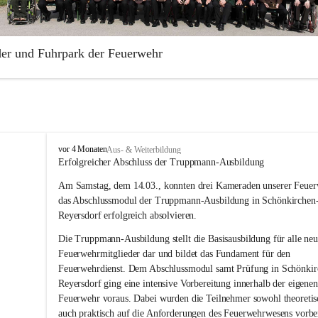
der und Fuhrpark der Feuerwehr
illige Feuerwehr Aderklaa wurde 1883 gegründet. Die Feuerwehr ist Te
rabschnittes Gänserndorf.
park der Freiwilligen Feuerwehr Aderklaa umfasst ein RLFA-2000 der
 Artego und ein MTFA der Marke Mercedes Sprinter. Weiters haben wi
F
vor 4 Monaten
Aus- & Weiterbildung
Anhänger mit einer Tragkraftspritze der Marke Lohr Magirus im Einsat
r
Erfolgreicher Abschluss der Truppmann-Ausbildung
e
Am Samstag, dem 14.03., konnten drei Kameraden unserer Feuer
i
w
das Abschlussmodul der Truppmann-Ausbildung in Schönkirchen
i
Reyersdorf erfolgreich absolvieren.
l
l
Die Truppmann-Ausbildung stellt die Basisausbildung für alle neu
i
Feuerwehrmitglieder dar und bildet das Fundament für den 
g
Feuerwehrdienst. Dem Abschlussmodul samt Prüfung in Schönkir
e
Reyersdorf ging eine intensive Vorbereitung innerhalb der eigenen
F
Feuerwehr voraus. Dabei wurden die Teilnehmer sowohl theoretisc
e
auch praktisch auf die Anforderungen des Feuerwehrwesens vorber
u