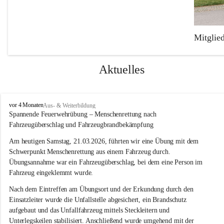
Mitglie
Die Freiw
Feuerweh
Aktuelles
Der Fuhr
Mercedes
F
vor 4 Monaten
Aus- & Weiterbildung
einen TS-
r
Spannende Feuerwehrübung – Menschenrettung nach 
e
Fahrzeugüberschlag und Fahrzeugbrandbekämpfung
i
w
Am heutigen Samstag, 21.03.2026, führten wir eine Übung mit dem 
i
Schwerpunkt Menschenrettung aus einem Fahrzeug durch. 
l
Übungsannahme war ein Fahrzeugüberschlag, bei dem eine Person im 
l
Fahrzeug eingeklemmt wurde.
i
g
Nach dem Eintreffen am Übungsort und der Erkundung durch den 
e
Einsatzleiter wurde die Unfallstelle abgesichert, ein Brandschutz 
F
aufgebaut und das Unfallfahrzeug mittels Steckleitern und 
e
Unterlegskeilen stabilisiert. Anschließend wurde umgehend mit der 
u