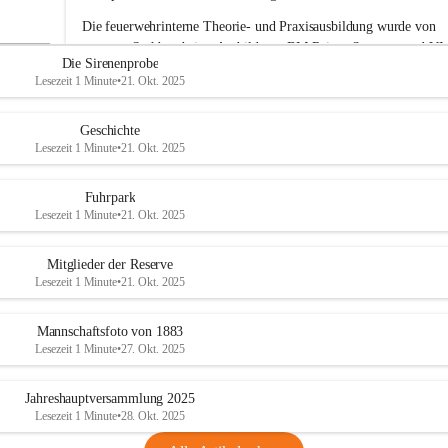
e
Die feuerwehrinterne Theorie- und Praxisausbildung wurde von 
r
unserem Sachbearbeiter Ausbildung, BM Rainer Strametz und V
w
Die Sirenenprobe
e
Roman Jöchlinger durchgeführt.
Lesezeit 1 Minute
•
21. Okt. 2025
h
Das gesamte Feuerwehrkommando gratuliert den drei Kameraden
r
A
Alwin Harbich, Julian Trunner 
und
 Matteo Wittmann
 zum 
Geschichte
d
erfolgreichen Abschluss der Basisausbildung und wünscht weiterhi
Lesezeit 1 Minute
•
21. Okt. 2025
e
viel Erfolg bei ihrer Feuerwehrlaufbahn. 
r
k
Fuhrpark
l
Lesezeit 1 Minute
•
21. Okt. 2025
a
a
Mitglieder der Reserve
Lesezeit 1 Minute
•
21. Okt. 2025
Mannschaftsfoto von 1883
Lesezeit 1 Minute
•
27. Okt. 2025
Jahreshauptversammlung 2025
Lesezeit 1 Minute
•
28. Okt. 2025