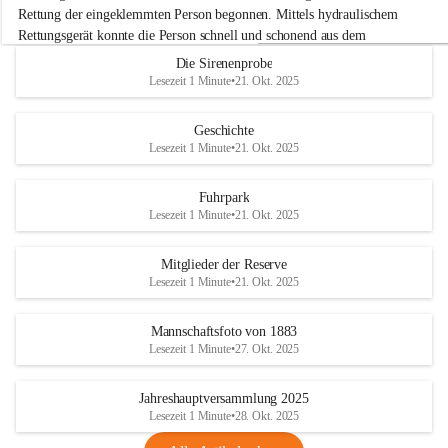
e
Rettung der eingeklemmten Person begonnen. Mittels hydraulischem 
r
Rettungsgerät konnte die Person schnell und schonend aus dem 
w
Fahrzeug befreit werden.
Die Sirenenprobe
e
Lesezeit 1 Minute
•
21. Okt. 2025
h
Im Anschluss an die technische Übung wurde noch die Bekämpfung 
r
eines Fahrzeugbrandes mittels Handfeuerlöscher geübt. Dabei wurde 
A
Geschichte
der richtige Umgang mit Handfeuerlöschern besprochen und praktisch 
d
Lesezeit 1 Minute
•
21. Okt. 2025
ausprobiert.
e
+4
r
Nach der Übung fand noch eine gemeinsame Nachbesprechung statt.
k
Fuhrpark
l
Lesezeit 1 Minute
•
21. Okt. 2025
a
a
Mitglieder der Reserve
Lesezeit 1 Minute
•
21. Okt. 2025
Mannschaftsfoto von 1883
Lesezeit 1 Minute
•
27. Okt. 2025
Jahreshauptversammlung 2025
Lesezeit 1 Minute
•
28. Okt. 2025