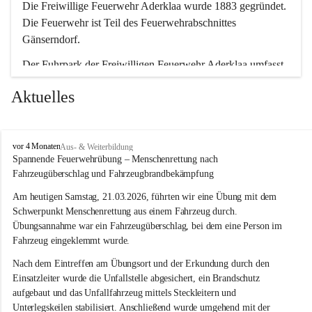
Die Freiwillige Feuerwehr Aderklaa wurde 1883 gegründet. 
Die Feuerwehr ist Teil des Feuerwehrabschnittes 
Gänserndorf.
Der Fuhrpark der Freiwilligen Feuerwehr Aderklaa umfasst 
ein RLFA-2000 der Marke Mercedes Artego und ein MTFA 
Aktuelles
der Marke Mercedes Sprinter. Weiters haben wir noch einen 
TS-Anhänger mit einer Tragkraftspritze der Marke Lohr 
Magirus im Einsatz.
F
vor 4 Monaten
Aus- & Weiterbildung
r
Spannende Feuerwehrübung – Menschenrettung nach 
e
Fahrzeugüberschlag und Fahrzeugbrandbekämpfung
i
w
Am heutigen Samstag, 21.03.2026, führten wir eine Übung mit dem 
i
Schwerpunkt Menschenrettung aus einem Fahrzeug durch. 
l
Übungsannahme war ein Fahrzeugüberschlag, bei dem eine Person im 
l
Fahrzeug eingeklemmt wurde.
i
g
Nach dem Eintreffen am Übungsort und der Erkundung durch den 
e
Einsatzleiter wurde die Unfallstelle abgesichert, ein Brandschutz 
F
aufgebaut und das Unfallfahrzeug mittels Steckleitern und 
e
Unterlegskeilen stabilisiert. Anschließend wurde umgehend mit der 
u