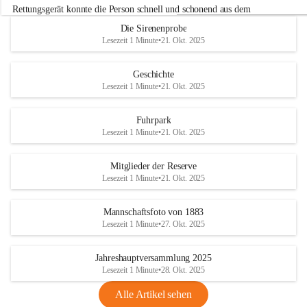
r
Rettungsgerät konnte die Person schnell und schonend aus dem 
w
Fahrzeug befreit werden.
Die Sirenenprobe
e
Lesezeit 1 Minute
•
21. Okt. 2025
h
Im Anschluss an die technische Übung wurde noch die Bekämpfung 
r
eines Fahrzeugbrandes mittels Handfeuerlöscher geübt. Dabei wurde 
A
Geschichte
der richtige Umgang mit Handfeuerlöschern besprochen und praktisch 
d
Lesezeit 1 Minute
•
21. Okt. 2025
ausprobiert.
e
+4
r
Nach der Übung fand noch eine gemeinsame Nachbesprechung statt.
k
Fuhrpark
l
Lesezeit 1 Minute
•
21. Okt. 2025
a
a
Mitglieder der Reserve
Lesezeit 1 Minute
•
21. Okt. 2025
Mannschaftsfoto von 1883
Lesezeit 1 Minute
•
27. Okt. 2025
Jahreshauptversammlung 2025
Lesezeit 1 Minute
•
28. Okt. 2025
Alle Artikel sehen