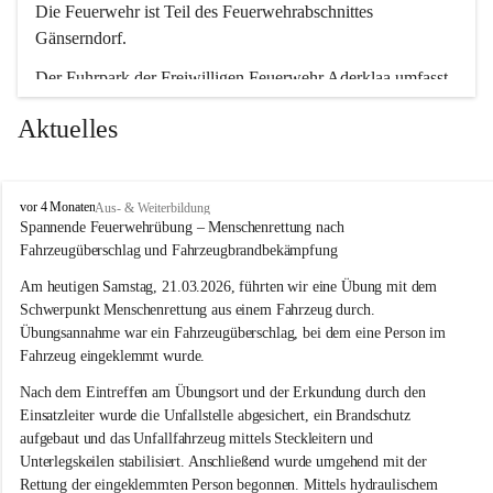
Die Feuerwehr ist Teil des Feuerwehrabschnittes 
Gänserndorf.
Der Fuhrpark der Freiwilligen Feuerwehr Aderklaa umfasst 
ein RLFA-2000 der Marke Mercedes Artego und ein MTFA 
Aktuelles
der Marke Mercedes Sprinter. Weiters haben wir noch einen 
TS-Anhänger mit einer Tragkraftspritze der Marke Lohr 
Magirus im Einsatz.
F
vor 4 Monaten
Aus- & Weiterbildung
r
Spannende Feuerwehrübung – Menschenrettung nach 
e
Fahrzeugüberschlag und Fahrzeugbrandbekämpfung
i
w
Am heutigen Samstag, 21.03.2026, führten wir eine Übung mit dem 
i
Schwerpunkt Menschenrettung aus einem Fahrzeug durch. 
l
Übungsannahme war ein Fahrzeugüberschlag, bei dem eine Person im 
l
Fahrzeug eingeklemmt wurde.
i
g
Nach dem Eintreffen am Übungsort und der Erkundung durch den 
e
Einsatzleiter wurde die Unfallstelle abgesichert, ein Brandschutz 
F
aufgebaut und das Unfallfahrzeug mittels Steckleitern und 
e
Unterlegskeilen stabilisiert. Anschließend wurde umgehend mit der 
u
e
Rettung der eingeklemmten Person begonnen. Mittels hydraulischem 