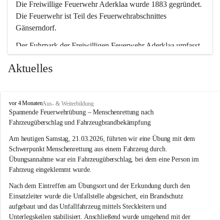
Die Freiwillige Feuerwehr Aderklaa wurde 1883 gegründet. 
Die Feuerwehr ist Teil des Feuerwehrabschnittes 
Gänserndorf.
Der Fuhrpark der Freiwilligen Feuerwehr Aderklaa umfasst 
ein RLFA-2000 der Marke Mercedes Artego und ein MTFA 
Aktuelles
der Marke Mercedes Sprinter. Weiters haben wir noch einen 
TS-Anhänger mit einer Tragkraftspritze der Marke Lohr 
Magirus im Einsatz.
F
vor 4 Monaten
Aus- & Weiterbildung
r
Spannende Feuerwehrübung – Menschenrettung nach 
e
Fahrzeugüberschlag und Fahrzeugbrandbekämpfung
i
w
Am heutigen Samstag, 21.03.2026, führten wir eine Übung mit dem 
i
Schwerpunkt Menschenrettung aus einem Fahrzeug durch. 
l
Übungsannahme war ein Fahrzeugüberschlag, bei dem eine Person im 
l
Fahrzeug eingeklemmt wurde.
i
g
Nach dem Eintreffen am Übungsort und der Erkundung durch den 
e
Einsatzleiter wurde die Unfallstelle abgesichert, ein Brandschutz 
F
aufgebaut und das Unfallfahrzeug mittels Steckleitern und 
e
Unterlegskeilen stabilisiert. Anschließend wurde umgehend mit der 
u