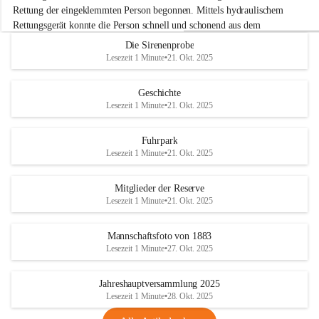
e
Rettung der eingeklemmten Person begonnen. Mittels hydraulischem 
r
Rettungsgerät konnte die Person schnell und schonend aus dem 
w
Fahrzeug befreit werden.
Die Sirenenprobe
e
Lesezeit 1 Minute
•
21. Okt. 2025
h
Im Anschluss an die technische Übung wurde noch die Bekämpfung 
r
eines Fahrzeugbrandes mittels Handfeuerlöscher geübt. Dabei wurde 
A
Geschichte
der richtige Umgang mit Handfeuerlöschern besprochen und praktisch 
d
Lesezeit 1 Minute
•
21. Okt. 2025
ausprobiert.
e
+4
r
Nach der Übung fand noch eine gemeinsame Nachbesprechung statt.
k
Fuhrpark
l
Lesezeit 1 Minute
•
21. Okt. 2025
a
a
Mitglieder der Reserve
Lesezeit 1 Minute
•
21. Okt. 2025
Mannschaftsfoto von 1883
Lesezeit 1 Minute
•
27. Okt. 2025
Jahreshauptversammlung 2025
Lesezeit 1 Minute
•
28. Okt. 2025