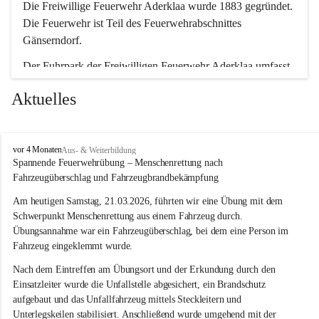
Die Freiwillige Feuerwehr Aderklaa wurde 1883 gegründet. 
Die Feuerwehr ist Teil des Feuerwehrabschnittes 
Gänserndorf.
Der Fuhrpark der Freiwilligen Feuerwehr Aderklaa umfasst 
ein RLFA-2000 der Marke Mercedes Artego und ein MTFA 
Aktuelles
der Marke Mercedes Sprinter. Weiters haben wir noch einen 
TS-Anhänger mit einer Tragkraftspritze der Marke Lohr 
Magirus im Einsatz.
F
vor 4 Monaten
Aus- & Weiterbildung
r
Spannende Feuerwehrübung – Menschenrettung nach 
e
Fahrzeugüberschlag und Fahrzeugbrandbekämpfung
i
w
Am heutigen Samstag, 21.03.2026, führten wir eine Übung mit dem 
i
Schwerpunkt Menschenrettung aus einem Fahrzeug durch. 
l
Übungsannahme war ein Fahrzeugüberschlag, bei dem eine Person im 
l
Fahrzeug eingeklemmt wurde.
i
g
Nach dem Eintreffen am Übungsort und der Erkundung durch den 
e
Einsatzleiter wurde die Unfallstelle abgesichert, ein Brandschutz 
F
aufgebaut und das Unfallfahrzeug mittels Steckleitern und 
e
Unterlegskeilen stabilisiert. Anschließend wurde umgehend mit der 
u