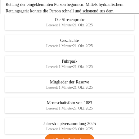
e
Rettung der eingeklemmten Person begonnen. Mittels hydraulischem 
r
Rettungsgerät konnte die Person schnell und schonend aus dem 
w
Fahrzeug befreit werden.
Die Sirenenprobe
e
Lesezeit 1 Minute
•
21. Okt. 2025
h
Im Anschluss an die technische Übung wurde noch die Bekämpfung 
r
eines Fahrzeugbrandes mittels Handfeuerlöscher geübt. Dabei wurde 
A
Geschichte
der richtige Umgang mit Handfeuerlöschern besprochen und praktisch 
d
Lesezeit 1 Minute
•
21. Okt. 2025
ausprobiert.
e
+4
r
Nach der Übung fand noch eine gemeinsame Nachbesprechung statt.
k
Fuhrpark
l
Lesezeit 1 Minute
•
21. Okt. 2025
a
a
Mitglieder der Reserve
Lesezeit 1 Minute
•
21. Okt. 2025
Mannschaftsfoto von 1883
Lesezeit 1 Minute
•
27. Okt. 2025
Jahreshauptversammlung 2025
Lesezeit 1 Minute
•
28. Okt. 2025