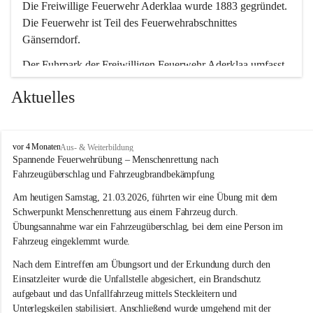
Die Freiwillige Feuerwehr Aderklaa wurde 1883 gegründet. 
Die Feuerwehr ist Teil des Feuerwehrabschnittes 
Gänserndorf.
Der Fuhrpark der Freiwilligen Feuerwehr Aderklaa umfasst 
ein RLFA-2000 der Marke Mercedes Artego und ein MTFA 
Aktuelles
der Marke Mercedes Sprinter. Weiters haben wir noch einen 
TS-Anhänger mit einer Tragkraftspritze der Marke Lohr 
Magirus im Einsatz.
F
vor 4 Monaten
Aus- & Weiterbildung
r
Spannende Feuerwehrübung – Menschenrettung nach 
e
Fahrzeugüberschlag und Fahrzeugbrandbekämpfung
i
w
Am heutigen Samstag, 21.03.2026, führten wir eine Übung mit dem 
i
Schwerpunkt Menschenrettung aus einem Fahrzeug durch. 
l
Übungsannahme war ein Fahrzeugüberschlag, bei dem eine Person im 
l
Fahrzeug eingeklemmt wurde.
i
g
Nach dem Eintreffen am Übungsort und der Erkundung durch den 
e
Einsatzleiter wurde die Unfallstelle abgesichert, ein Brandschutz 
F
aufgebaut und das Unfallfahrzeug mittels Steckleitern und 
e
Unterlegskeilen stabilisiert. Anschließend wurde umgehend mit der 
u