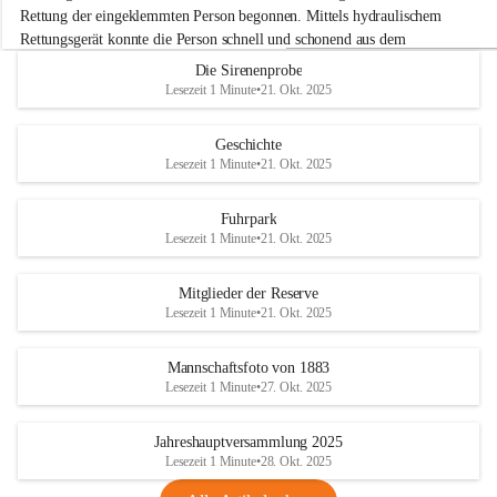
e
Rettung der eingeklemmten Person begonnen. Mittels hydraulischem 
r
Rettungsgerät konnte die Person schnell und schonend aus dem 
w
Fahrzeug befreit werden.
Die Sirenenprobe
e
Lesezeit 1 Minute
•
21. Okt. 2025
h
Im Anschluss an die technische Übung wurde noch die Bekämpfung 
r
eines Fahrzeugbrandes mittels Handfeuerlöscher geübt. Dabei wurde 
A
Geschichte
der richtige Umgang mit Handfeuerlöschern besprochen und praktisch 
d
Lesezeit 1 Minute
•
21. Okt. 2025
ausprobiert.
e
+4
r
Nach der Übung fand noch eine gemeinsame Nachbesprechung statt.
k
Fuhrpark
l
Lesezeit 1 Minute
•
21. Okt. 2025
a
a
Mitglieder der Reserve
Lesezeit 1 Minute
•
21. Okt. 2025
Mannschaftsfoto von 1883
Lesezeit 1 Minute
•
27. Okt. 2025
Jahreshauptversammlung 2025
Lesezeit 1 Minute
•
28. Okt. 2025