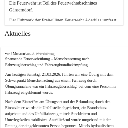
Die Feuerwehr ist Teil des Feuerwehrabschnittes 
Gänserndorf.
Der Fuhrpark der Freiwilligen Feuerwehr Aderklaa umfasst 
ein RLFA-2000 der Marke Mercedes Artego und ein MTFA 
Aktuelles
der Marke Mercedes Sprinter. Weiters haben wir noch einen 
TS-Anhänger mit einer Tragkraftspritze der Marke Lohr 
Magirus im Einsatz.
F
vor 4 Monaten
Aus- & Weiterbildung
r
Spannende Feuerwehrübung – Menschenrettung nach 
e
Fahrzeugüberschlag und Fahrzeugbrandbekämpfung
i
w
Am heutigen Samstag, 21.03.2026, führten wir eine Übung mit dem 
i
Schwerpunkt Menschenrettung aus einem Fahrzeug durch. 
l
Übungsannahme war ein Fahrzeugüberschlag, bei dem eine Person im 
l
Fahrzeug eingeklemmt wurde.
i
g
Nach dem Eintreffen am Übungsort und der Erkundung durch den 
e
Einsatzleiter wurde die Unfallstelle abgesichert, ein Brandschutz 
F
aufgebaut und das Unfallfahrzeug mittels Steckleitern und 
e
Unterlegskeilen stabilisiert. Anschließend wurde umgehend mit der 
u
e
Rettung der eingeklemmten Person begonnen. Mittels hydraulischem 