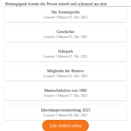
r
Rettungsgerät konnte die Person schnell und schonend aus dem 
w
Fahrzeug befreit werden.
Die Sirenenprobe
e
Lesezeit 1 Minute
•
21. Okt. 2025
h
Im Anschluss an die technische Übung wurde noch die Bekämpfung 
r
eines Fahrzeugbrandes mittels Handfeuerlöscher geübt. Dabei wurde 
A
Geschichte
der richtige Umgang mit Handfeuerlöschern besprochen und praktisch 
d
Lesezeit 1 Minute
•
21. Okt. 2025
ausprobiert.
e
+4
r
Nach der Übung fand noch eine gemeinsame Nachbesprechung statt.
k
Fuhrpark
l
Lesezeit 1 Minute
•
21. Okt. 2025
a
a
Mitglieder der Reserve
Lesezeit 1 Minute
•
21. Okt. 2025
Mannschaftsfoto von 1883
Lesezeit 1 Minute
•
27. Okt. 2025
Jahreshauptversammlung 2025
Lesezeit 1 Minute
•
28. Okt. 2025
Alle Artikel sehen