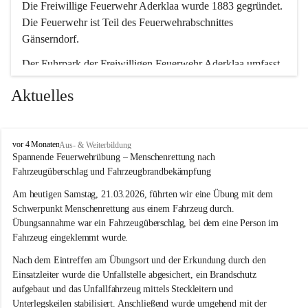
Die Freiwillige Feuerwehr Aderklaa wurde 1883 gegründet. 
Die Feuerwehr ist Teil des Feuerwehrabschnittes 
Gänserndorf.
Der Fuhrpark der Freiwilligen Feuerwehr Aderklaa umfasst 
ein RLFA-2000 der Marke Mercedes Artego und ein MTFA 
Aktuelles
der Marke Mercedes Sprinter. Weiters haben wir noch einen 
TS-Anhänger mit einer Tragkraftspritze der Marke Lohr 
Magirus im Einsatz.
F
vor 4 Monaten
Aus- & Weiterbildung
r
Spannende Feuerwehrübung – Menschenrettung nach 
e
Fahrzeugüberschlag und Fahrzeugbrandbekämpfung
i
w
Am heutigen Samstag, 21.03.2026, führten wir eine Übung mit dem 
i
Schwerpunkt Menschenrettung aus einem Fahrzeug durch. 
l
Übungsannahme war ein Fahrzeugüberschlag, bei dem eine Person im 
l
Fahrzeug eingeklemmt wurde.
i
g
Nach dem Eintreffen am Übungsort und der Erkundung durch den 
e
Einsatzleiter wurde die Unfallstelle abgesichert, ein Brandschutz 
F
aufgebaut und das Unfallfahrzeug mittels Steckleitern und 
e
Unterlegskeilen stabilisiert. Anschließend wurde umgehend mit der 
u