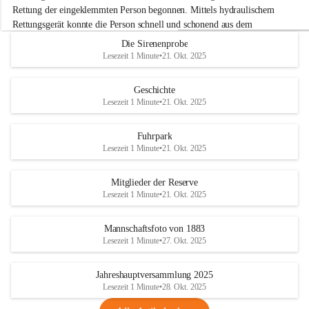
e
Rettung der eingeklemmten Person begonnen. Mittels hydraulischem 
r
Rettungsgerät konnte die Person schnell und schonend aus dem 
w
Fahrzeug befreit werden.
Die Sirenenprobe
e
Lesezeit 1 Minute
•
21. Okt. 2025
h
Im Anschluss an die technische Übung wurde noch die Bekämpfung 
r
eines Fahrzeugbrandes mittels Handfeuerlöscher geübt. Dabei wurde 
A
Geschichte
der richtige Umgang mit Handfeuerlöschern besprochen und praktisch 
d
Lesezeit 1 Minute
•
21. Okt. 2025
ausprobiert.
e
+4
r
Nach der Übung fand noch eine gemeinsame Nachbesprechung statt.
k
Fuhrpark
l
Lesezeit 1 Minute
•
21. Okt. 2025
a
a
Mitglieder der Reserve
Lesezeit 1 Minute
•
21. Okt. 2025
Mannschaftsfoto von 1883
Lesezeit 1 Minute
•
27. Okt. 2025
Jahreshauptversammlung 2025
Lesezeit 1 Minute
•
28. Okt. 2025