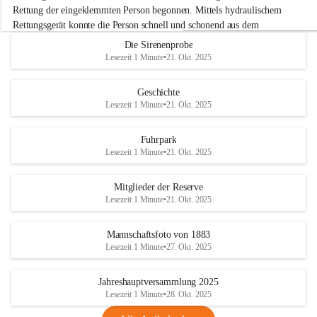
e
Rettung der eingeklemmten Person begonnen. Mittels hydraulischem 
r
Rettungsgerät konnte die Person schnell und schonend aus dem 
w
Fahrzeug befreit werden.
Die Sirenenprobe
e
Lesezeit 1 Minute
•
21. Okt. 2025
h
Im Anschluss an die technische Übung wurde noch die Bekämpfung 
r
eines Fahrzeugbrandes mittels Handfeuerlöscher geübt. Dabei wurde 
A
Geschichte
der richtige Umgang mit Handfeuerlöschern besprochen und praktisch 
d
Lesezeit 1 Minute
•
21. Okt. 2025
ausprobiert.
e
+4
r
Nach der Übung fand noch eine gemeinsame Nachbesprechung statt.
k
Fuhrpark
l
Lesezeit 1 Minute
•
21. Okt. 2025
a
a
Mitglieder der Reserve
Lesezeit 1 Minute
•
21. Okt. 2025
Mannschaftsfoto von 1883
Lesezeit 1 Minute
•
27. Okt. 2025
Jahreshauptversammlung 2025
Lesezeit 1 Minute
•
28. Okt. 2025