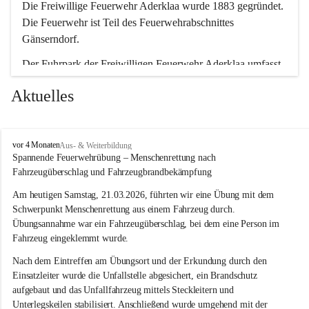
Die Freiwillige Feuerwehr Aderklaa wurde 1883 gegründet. 
Die Feuerwehr ist Teil des Feuerwehrabschnittes 
Gänserndorf.
Der Fuhrpark der Freiwilligen Feuerwehr Aderklaa umfasst 
ein RLFA-2000 der Marke Mercedes Artego und ein MTFA 
Aktuelles
der Marke Mercedes Sprinter. Weiters haben wir noch einen 
TS-Anhänger mit einer Tragkraftspritze der Marke Lohr 
Magirus im Einsatz.
F
vor 4 Monaten
Aus- & Weiterbildung
r
Spannende Feuerwehrübung – Menschenrettung nach 
e
Fahrzeugüberschlag und Fahrzeugbrandbekämpfung
i
w
Am heutigen Samstag, 21.03.2026, führten wir eine Übung mit dem 
i
Schwerpunkt Menschenrettung aus einem Fahrzeug durch. 
l
Übungsannahme war ein Fahrzeugüberschlag, bei dem eine Person im 
l
Fahrzeug eingeklemmt wurde.
i
g
Nach dem Eintreffen am Übungsort und der Erkundung durch den 
e
Einsatzleiter wurde die Unfallstelle abgesichert, ein Brandschutz 
F
aufgebaut und das Unfallfahrzeug mittels Steckleitern und 
e
Unterlegskeilen stabilisiert. Anschließend wurde umgehend mit der 
u