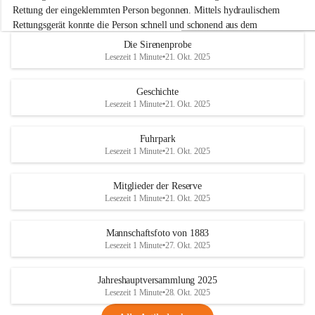
e
Rettung der eingeklemmten Person begonnen. Mittels hydraulischem 
r
Rettungsgerät konnte die Person schnell und schonend aus dem 
w
Fahrzeug befreit werden.
Die Sirenenprobe
e
Lesezeit 1 Minute
•
21. Okt. 2025
h
Im Anschluss an die technische Übung wurde noch die Bekämpfung 
r
eines Fahrzeugbrandes mittels Handfeuerlöscher geübt. Dabei wurde 
A
Geschichte
der richtige Umgang mit Handfeuerlöschern besprochen und praktisch 
d
Lesezeit 1 Minute
•
21. Okt. 2025
ausprobiert.
e
+4
r
Nach der Übung fand noch eine gemeinsame Nachbesprechung statt.
k
Fuhrpark
l
Lesezeit 1 Minute
•
21. Okt. 2025
a
a
Mitglieder der Reserve
Lesezeit 1 Minute
•
21. Okt. 2025
Mannschaftsfoto von 1883
Lesezeit 1 Minute
•
27. Okt. 2025
Jahreshauptversammlung 2025
Lesezeit 1 Minute
•
28. Okt. 2025