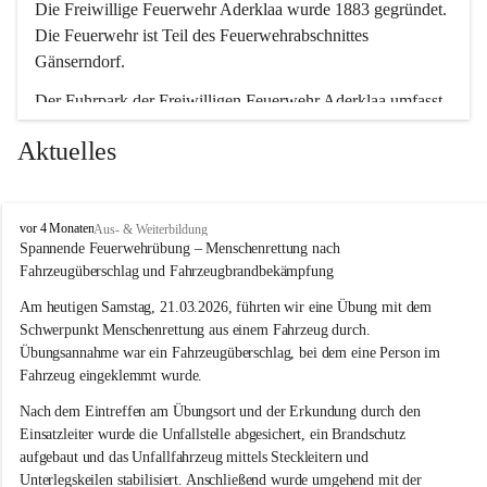
Die Freiwillige Feuerwehr Aderklaa wurde 1883 gegründet. 
Die Feuerwehr ist Teil des Feuerwehrabschnittes 
Gänserndorf.
Der Fuhrpark der Freiwilligen Feuerwehr Aderklaa umfasst 
ein RLFA-2000 der Marke Mercedes Artego und ein MTFA 
Aktuelles
der Marke Mercedes Sprinter. Weiters haben wir noch einen 
TS-Anhänger mit einer Tragkraftspritze der Marke Lohr 
Magirus im Einsatz.
F
vor 4 Monaten
Aus- & Weiterbildung
r
Spannende Feuerwehrübung – Menschenrettung nach 
e
Fahrzeugüberschlag und Fahrzeugbrandbekämpfung
i
w
Am heutigen Samstag, 21.03.2026, führten wir eine Übung mit dem 
i
Schwerpunkt Menschenrettung aus einem Fahrzeug durch. 
l
Übungsannahme war ein Fahrzeugüberschlag, bei dem eine Person im 
l
Fahrzeug eingeklemmt wurde.
i
g
Nach dem Eintreffen am Übungsort und der Erkundung durch den 
e
Einsatzleiter wurde die Unfallstelle abgesichert, ein Brandschutz 
F
aufgebaut und das Unfallfahrzeug mittels Steckleitern und 
e
Unterlegskeilen stabilisiert. Anschließend wurde umgehend mit der 
u