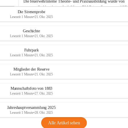
Die feuerwehrinterne Theorie- und Praxisausbildung wurde von 
r
unserem Sachbearbeiter Ausbildung, BM Rainer Strametz und V
w
Die Sirenenprobe
e
Roman Jöchlinger durchgeführt.
Lesezeit 1 Minute
•
21. Okt. 2025
h
Das gesamte Feuerwehrkommando gratuliert den drei Kameraden
r
A
Alwin Harbich, Julian Trunner 
und
 Matteo Wittmann
 zum 
Geschichte
d
erfolgreichen Abschluss der Basisausbildung und wünscht weiterhi
Lesezeit 1 Minute
•
21. Okt. 2025
e
viel Erfolg bei ihrer Feuerwehrlaufbahn. 
r
k
Fuhrpark
l
Lesezeit 1 Minute
•
21. Okt. 2025
a
a
Mitglieder der Reserve
Lesezeit 1 Minute
•
21. Okt. 2025
Mannschaftsfoto von 1883
Lesezeit 1 Minute
•
27. Okt. 2025
Jahreshauptversammlung 2025
Lesezeit 1 Minute
•
28. Okt. 2025
Alle Artikel sehen