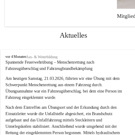
Mitglie
Die Freiw
Feuerweh
Aktuelles
Der Fuhr
Mercedes
F
vor 4 Monaten
Aus- & Weiterbildung
einen TS-
r
Spannende Feuerwehrübung – Menschenrettung nach 
e
Fahrzeugüberschlag und Fahrzeugbrandbekämpfung
i
w
Am heutigen Samstag, 21.03.2026, führten wir eine Übung mit dem 
i
Schwerpunkt Menschenrettung aus einem Fahrzeug durch. 
l
Übungsannahme war ein Fahrzeugüberschlag, bei dem eine Person im 
l
Fahrzeug eingeklemmt wurde.
i
g
Nach dem Eintreffen am Übungsort und der Erkundung durch den 
e
Einsatzleiter wurde die Unfallstelle abgesichert, ein Brandschutz 
F
aufgebaut und das Unfallfahrzeug mittels Steckleitern und 
e
Unterlegskeilen stabilisiert. Anschließend wurde umgehend mit der 
u
e
Rettung der eingeklemmten Person begonnen. Mittels hydraulischem 