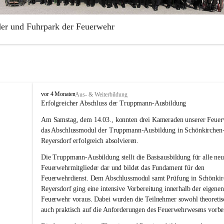
der und Fuhrpark der Feuerwehr
illige Feuerwehr Aderklaa wurde 1883 gegründet. Die Feuerwehr ist Te
rabschnittes Gänserndorf.
park der Freiwilligen Feuerwehr Aderklaa umfasst ein RLFA-2000 der
 Artego und ein MTFA der Marke Mercedes Sprinter. Weiters haben wi
F
vor 4 Monaten
Aus- & Weiterbildung
Anhänger mit einer Tragkraftspritze der Marke Lohr Magirus im Einsat
r
Erfolgreicher Abschluss der Truppmann-Ausbildung
e
Am Samstag, dem 14.03., konnten drei Kameraden unserer Feuer
i
w
das Abschlussmodul der Truppmann-Ausbildung in Schönkirchen
i
Reyersdorf erfolgreich absolvieren.
l
l
Die Truppmann-Ausbildung stellt die Basisausbildung für alle neu
i
Feuerwehrmitglieder dar und bildet das Fundament für den 
g
Feuerwehrdienst. Dem Abschlussmodul samt Prüfung in Schönkir
e
Reyersdorf ging eine intensive Vorbereitung innerhalb der eigenen
F
Feuerwehr voraus. Dabei wurden die Teilnehmer sowohl theoretisc
e
auch praktisch auf die Anforderungen des Feuerwehrwesens vorber
u
e