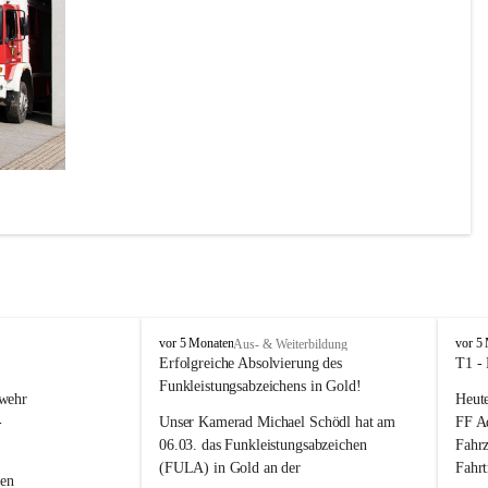
il des 
 Marke 
r noch 
F
F
vor 5 Monaten
vor 5
Aus- & Weiterbildung
z.
r
r
Erfolgreiche Absolvierung des 
T1 -
e
e
Funkleistungsabzeichens in Gold!
wehr 
Heute
i
i
w
w
-
Unser Kamerad Michael Schödl hat am 
FF Ad
i
i
06.03. das Funkleistungsabzeichen 
Fahrz
l
l
(FULA) in Gold an der 
Fahr
l
l
en 