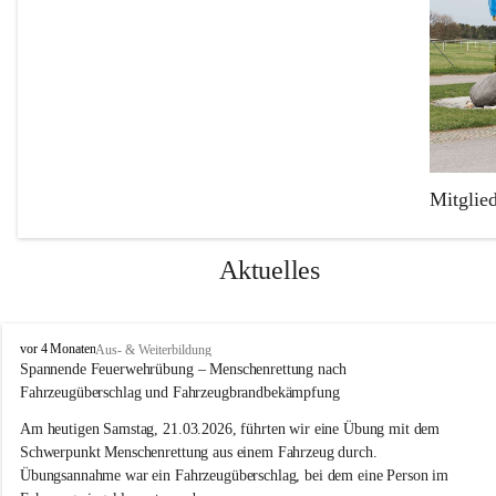
Mitglie
Die Freiw
Feuerweh
Aktuelles
Der Fuhr
Mercedes
F
vor 4 Monaten
Aus- & Weiterbildung
einen TS-
r
Spannende Feuerwehrübung – Menschenrettung nach 
e
Fahrzeugüberschlag und Fahrzeugbrandbekämpfung
i
w
Am heutigen Samstag, 21.03.2026, führten wir eine Übung mit dem 
i
Schwerpunkt Menschenrettung aus einem Fahrzeug durch. 
l
Übungsannahme war ein Fahrzeugüberschlag, bei dem eine Person im 
l