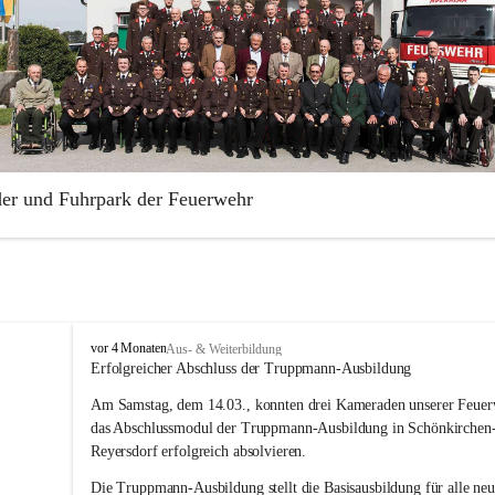
der und Fuhrpark der Feuerwehr
illige Feuerwehr Aderklaa wurde 1883 gegründet. Die Feuerwehr ist Te
rabschnittes Gänserndorf.
park der Freiwilligen Feuerwehr Aderklaa umfasst ein RLFA-2000 der
 Artego und ein MTFA der Marke Mercedes Sprinter. Weiters haben wi
F
vor 4 Monaten
Aus- & Weiterbildung
Anhänger mit einer Tragkraftspritze der Marke Lohr Magirus im Einsat
r
Erfolgreicher Abschluss der Truppmann-Ausbildung
e
Am Samstag, dem 14.03., konnten drei Kameraden unserer Feuer
i
w
das Abschlussmodul der Truppmann-Ausbildung in Schönkirchen
i
Reyersdorf erfolgreich absolvieren.
l
l
Die Truppmann-Ausbildung stellt die Basisausbildung für alle neu