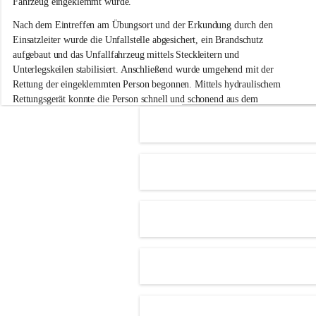
Fahrzeug eingeklemmt wurde.
i
g
Nach dem Eintreffen am Übungsort und der Erkundung durch den 
e
Einsatzleiter wurde die Unfallstelle abgesichert, ein Brandschutz 
F
aufgebaut und das Unfallfahrzeug mittels Steckleitern und 
e
Unterlegskeilen stabilisiert. Anschließend wurde umgehend mit der 
u
e
Rettung der eingeklemmten Person begonnen. Mittels hydraulischem 
r
Rettungsgerät konnte die Person schnell und schonend aus dem 
w
Fahrzeug befreit werden.
e
h
Im Anschluss an die technische Übung wurde noch die Bekämpfung 
r
eines Fahrzeugbrandes mittels Handfeuerlöscher geübt. Dabei wurde 
A
der richtige Umgang mit Handfeuerlöschern besprochen und praktisch 
d
ausprobiert.
e
+4
r
Nach der Übung fand noch eine gemeinsame Nachbesprechung statt.
k
l
a
a