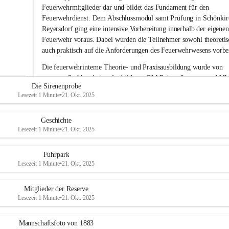
i
Feuerwehrmitglieder dar und bildet das Fundament für den 
g
Feuerwehrdienst. Dem Abschlussmodul samt Prüfung in Schönkir
e
Reyersdorf ging eine intensive Vorbereitung innerhalb der eigenen
F
Feuerwehr voraus. Dabei wurden die Teilnehmer sowohl theoretisc
e
auch praktisch auf die Anforderungen des Feuerwehrwesens vorber
u
e
Die feuerwehrinterne Theorie- und Praxisausbildung wurde von 
r
unserem Sachbearbeiter Ausbildung, BM Rainer Strametz und V
w
Die Sirenenprobe
e
Roman Jöchlinger durchgeführt.
Lesezeit 1 Minute
•
21. Okt. 2025
h
Das gesamte Feuerwehrkommando gratuliert den drei Kameraden
r
A
Alwin Harbich, Julian Trunner 
und
 Matteo Wittmann
 zum 
Geschichte
d
erfolgreichen Abschluss der Basisausbildung und wünscht weiterhi
Lesezeit 1 Minute
•
21. Okt. 2025
e
viel Erfolg bei ihrer Feuerwehrlaufbahn. 
r
k
Fuhrpark
l
Lesezeit 1 Minute
•
21. Okt. 2025
a
a
Mitglieder der Reserve
Lesezeit 1 Minute
•
21. Okt. 2025
Mannschaftsfoto von 1883