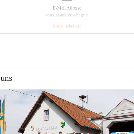
E-Mail Adresse
aderklaa@feuerwehr.gv.at
E-Mail schreiben
 uns