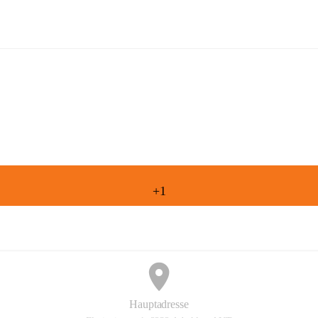
Freiwillige Feuerwehr Aderklaa
+1
Hauptadresse