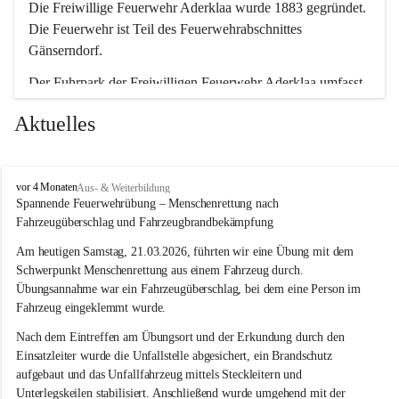
Die Freiwillige Feuerwehr Aderklaa wurde 1883 gegründet. 
Die Feuerwehr ist Teil des Feuerwehrabschnittes 
Gänserndorf.
Der Fuhrpark der Freiwilligen Feuerwehr Aderklaa umfasst 
ein RLFA-2000 der Marke Mercedes Artego und ein MTFA 
Aktuelles
der Marke Mercedes Sprinter. Weiters haben wir noch einen 
TS-Anhänger mit einer Tragkraftspritze der Marke Lohr 
Magirus im Einsatz.
F
vor 4 Monaten
Aus- & Weiterbildung
r
Spannende Feuerwehrübung – Menschenrettung nach 
e
Fahrzeugüberschlag und Fahrzeugbrandbekämpfung
i
w
Am heutigen Samstag, 21.03.2026, führten wir eine Übung mit dem 
i
Schwerpunkt Menschenrettung aus einem Fahrzeug durch. 
l
Übungsannahme war ein Fahrzeugüberschlag, bei dem eine Person im 
l
Fahrzeug eingeklemmt wurde.
i
g
Nach dem Eintreffen am Übungsort und der Erkundung durch den 
e
Einsatzleiter wurde die Unfallstelle abgesichert, ein Brandschutz 
F
aufgebaut und das Unfallfahrzeug mittels Steckleitern und 
e
Unterlegskeilen stabilisiert. Anschließend wurde umgehend mit der 
u