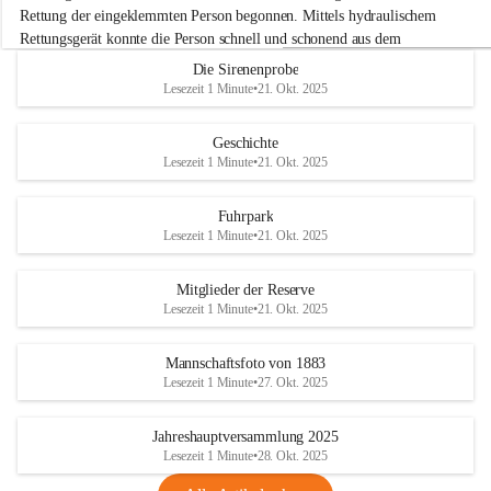
e
Rettung der eingeklemmten Person begonnen. Mittels hydraulischem 
r
Rettungsgerät konnte die Person schnell und schonend aus dem 
w
Fahrzeug befreit werden.
Die Sirenenprobe
e
Lesezeit 1 Minute
•
21. Okt. 2025
h
Im Anschluss an die technische Übung wurde noch die Bekämpfung 
r
eines Fahrzeugbrandes mittels Handfeuerlöscher geübt. Dabei wurde 
A
Geschichte
der richtige Umgang mit Handfeuerlöschern besprochen und praktisch 
d
Lesezeit 1 Minute
•
21. Okt. 2025
ausprobiert.
e
+4
r
Nach der Übung fand noch eine gemeinsame Nachbesprechung statt.
k
Fuhrpark
l
Lesezeit 1 Minute
•
21. Okt. 2025
a
a
Mitglieder der Reserve
Lesezeit 1 Minute
•
21. Okt. 2025
Mannschaftsfoto von 1883
Lesezeit 1 Minute
•
27. Okt. 2025
Jahreshauptversammlung 2025
Lesezeit 1 Minute
•
28. Okt. 2025