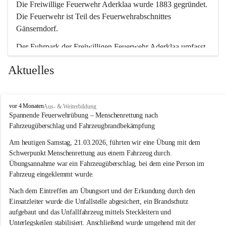
Die Freiwillige Feuerwehr Aderklaa wurde 1883 gegründet. 
Die Feuerwehr ist Teil des Feuerwehrabschnittes 
Gänserndorf.
Der Fuhrpark der Freiwilligen Feuerwehr Aderklaa umfasst 
ein RLFA-2000 der Marke Mercedes Artego und ein MTFA 
Aktuelles
der Marke Mercedes Sprinter. Weiters haben wir noch einen 
TS-Anhänger mit einer Tragkraftspritze der Marke Lohr 
Magirus im Einsatz.
F
vor 4 Monaten
Aus- & Weiterbildung
r
Spannende Feuerwehrübung – Menschenrettung nach 
e
Fahrzeugüberschlag und Fahrzeugbrandbekämpfung
i
w
Am heutigen Samstag, 21.03.2026, führten wir eine Übung mit dem 
i
Schwerpunkt Menschenrettung aus einem Fahrzeug durch. 
l
Übungsannahme war ein Fahrzeugüberschlag, bei dem eine Person im 
l
Fahrzeug eingeklemmt wurde.
i
g
Nach dem Eintreffen am Übungsort und der Erkundung durch den 
e
Einsatzleiter wurde die Unfallstelle abgesichert, ein Brandschutz 
F
aufgebaut und das Unfallfahrzeug mittels Steckleitern und 
e
Unterlegskeilen stabilisiert. Anschließend wurde umgehend mit der 
u