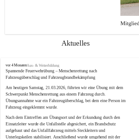
Mitglie
Die Freiw
Feuerweh
Aktuelles
Der Fuhr
Mercedes
F
vor 4 Monaten
Aus- & Weiterbildung
einen TS-
r
Spannende Feuerwehrübung – Menschenrettung nach 
e
Fahrzeugüberschlag und Fahrzeugbrandbekämpfung
i
w
Am heutigen Samstag, 21.03.2026, führten wir eine Übung mit dem 
i
Schwerpunkt Menschenrettung aus einem Fahrzeug durch. 
l
Übungsannahme war ein Fahrzeugüberschlag, bei dem eine Person im 
l
Fahrzeug eingeklemmt wurde.
i
g
Nach dem Eintreffen am Übungsort und der Erkundung durch den 
e
Einsatzleiter wurde die Unfallstelle abgesichert, ein Brandschutz 
F
aufgebaut und das Unfallfahrzeug mittels Steckleitern und 
e
Unterlegskeilen stabilisiert. Anschließend wurde umgehend mit der 
u