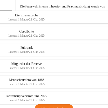
e
Die feuerwehrinterne Theorie- und Praxisausbildung wurde von 
r
unserem Sachbearbeiter Ausbildung, BM Rainer Strametz und V
w
Die Sirenenprobe
e
Roman Jöchlinger durchgeführt.
Lesezeit 1 Minute
•
21. Okt. 2025
h
Das gesamte Feuerwehrkommando gratuliert den drei Kameraden
r
A
Alwin Harbich, Julian Trunner 
und
 Matteo Wittmann
 zum 
Geschichte
d
erfolgreichen Abschluss der Basisausbildung und wünscht weiterhi
Lesezeit 1 Minute
•
21. Okt. 2025
e
viel Erfolg bei ihrer Feuerwehrlaufbahn. 
r
k
Fuhrpark
l
Lesezeit 1 Minute
•
21. Okt. 2025
a
a
Mitglieder der Reserve
Lesezeit 1 Minute
•
21. Okt. 2025
Mannschaftsfoto von 1883
Lesezeit 1 Minute
•
27. Okt. 2025
Jahreshauptversammlung 2025
Lesezeit 1 Minute
•
28. Okt. 2025