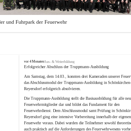
der und Fuhrpark der Feuerwehr
illige Feuerwehr Aderklaa wurde 1883 gegründet. Die Feuerwehr ist Te
rabschnittes Gänserndorf.
park der Freiwilligen Feuerwehr Aderklaa umfasst ein RLFA-2000 der
 Artego und ein MTFA der Marke Mercedes Sprinter. Weiters haben wi
F
vor 4 Monaten
Aus- & Weiterbildung
Anhänger mit einer Tragkraftspritze der Marke Lohr Magirus im Einsat
r
Erfolgreicher Abschluss der Truppmann-Ausbildung
e
Am Samstag, dem 14.03., konnten drei Kameraden unserer Feuer
i
w
das Abschlussmodul der Truppmann-Ausbildung in Schönkirchen
i
Reyersdorf erfolgreich absolvieren.
l
l
Die Truppmann-Ausbildung stellt die Basisausbildung für alle neu
i
Feuerwehrmitglieder dar und bildet das Fundament für den 
g
Feuerwehrdienst. Dem Abschlussmodul samt Prüfung in Schönkir
e
Reyersdorf ging eine intensive Vorbereitung innerhalb der eigenen
F
Feuerwehr voraus. Dabei wurden die Teilnehmer sowohl theoretisc
e
auch praktisch auf die Anforderungen des Feuerwehrwesens vorber
u