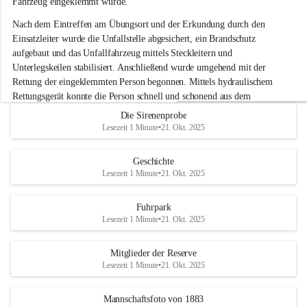
Fahrzeug eingeklemmt wurde.
i
g
Nach dem Eintreffen am Übungsort und der Erkundung durch den 
e
Einsatzleiter wurde die Unfallstelle abgesichert, ein Brandschutz 
F
aufgebaut und das Unfallfahrzeug mittels Steckleitern und 
e
Unterlegskeilen stabilisiert. Anschließend wurde umgehend mit der 
u
e
Rettung der eingeklemmten Person begonnen. Mittels hydraulischem 
r
Rettungsgerät konnte die Person schnell und schonend aus dem 
w
Fahrzeug befreit werden.
Die Sirenenprobe
e
Lesezeit 1 Minute
•
21. Okt. 2025
h
Im Anschluss an die technische Übung wurde noch die Bekämpfung 
r
eines Fahrzeugbrandes mittels Handfeuerlöscher geübt. Dabei wurde 
A
Geschichte
der richtige Umgang mit Handfeuerlöschern besprochen und praktisch 
d
Lesezeit 1 Minute
•
21. Okt. 2025
ausprobiert.
e
+4
r
Nach der Übung fand noch eine gemeinsame Nachbesprechung statt.
k
Fuhrpark
l
Lesezeit 1 Minute
•
21. Okt. 2025
a
a
Mitglieder der Reserve
Lesezeit 1 Minute
•
21. Okt. 2025
Mannschaftsfoto von 1883