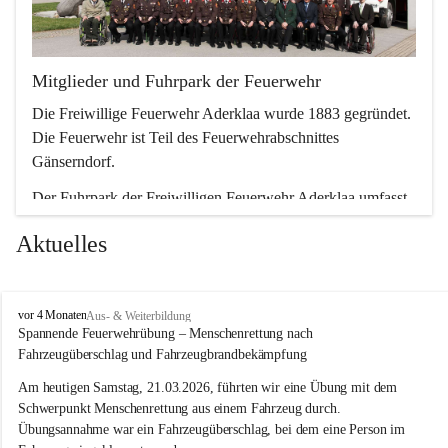
Mitglieder und Fuhrpark der Feuerwehr
Die Freiwillige Feuerwehr Aderklaa wurde 1883 gegründet. 
Die Feuerwehr ist Teil des Feuerwehrabschnittes 
Gänserndorf.
Der Fuhrpark der Freiwilligen Feuerwehr Aderklaa umfasst 
ein RLFA-2000 der Marke Mercedes Artego und ein MTFA 
Aktuelles
der Marke Mercedes Sprinter. Weiters haben wir noch einen 
TS-Anhänger mit einer Tragkraftspritze der Marke Lohr 
Magirus im Einsatz.
F
vor 4 Monaten
Aus- & Weiterbildung
r
Spannende Feuerwehrübung – Menschenrettung nach 
e
Fahrzeugüberschlag und Fahrzeugbrandbekämpfung
i
w
Am heutigen Samstag, 21.03.2026, führten wir eine Übung mit dem 
i
Schwerpunkt Menschenrettung aus einem Fahrzeug durch. 
l
Übungsannahme war ein Fahrzeugüberschlag, bei dem eine Person im 
l