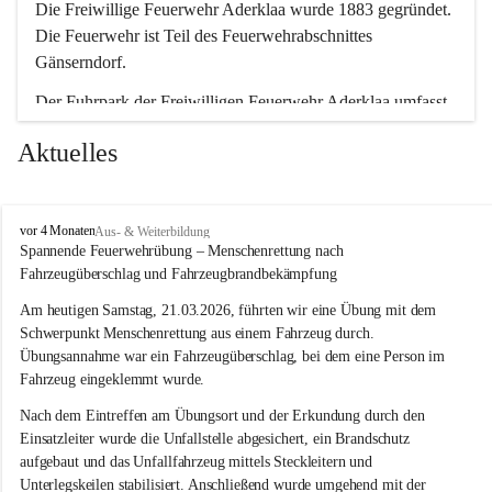
Die Freiwillige Feuerwehr Aderklaa wurde 1883 gegründet. 
Die Feuerwehr ist Teil des Feuerwehrabschnittes 
Gänserndorf.
Der Fuhrpark der Freiwilligen Feuerwehr Aderklaa umfasst 
ein RLFA-2000 der Marke Mercedes Artego und ein MTFA 
Aktuelles
der Marke Mercedes Sprinter. Weiters haben wir noch einen 
TS-Anhänger mit einer Tragkraftspritze der Marke Lohr 
Magirus im Einsatz.
F
vor 4 Monaten
Aus- & Weiterbildung
r
Spannende Feuerwehrübung – Menschenrettung nach 
e
Fahrzeugüberschlag und Fahrzeugbrandbekämpfung
i
w
Am heutigen Samstag, 21.03.2026, führten wir eine Übung mit dem 
i
Schwerpunkt Menschenrettung aus einem Fahrzeug durch. 
l
Übungsannahme war ein Fahrzeugüberschlag, bei dem eine Person im 
l
Fahrzeug eingeklemmt wurde.
i
g
Nach dem Eintreffen am Übungsort und der Erkundung durch den 
e
Einsatzleiter wurde die Unfallstelle abgesichert, ein Brandschutz 
F
aufgebaut und das Unfallfahrzeug mittels Steckleitern und 
e
Unterlegskeilen stabilisiert. Anschließend wurde umgehend mit der 
u