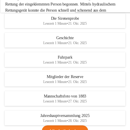
e
Rettung der eingeklemmten Person begonnen. Mittels hydraulischem 
r
Rettungsgerät konnte die Person schnell und schonend aus dem 
w
Fahrzeug befreit werden.
Die Sirenenprobe
e
Lesezeit 1 Minute
•
21. Okt. 2025
h
Im Anschluss an die technische Übung wurde noch die Bekämpfung 
r
eines Fahrzeugbrandes mittels Handfeuerlöscher geübt. Dabei wurde 
A
Geschichte
der richtige Umgang mit Handfeuerlöschern besprochen und praktisch 
d
Lesezeit 1 Minute
•
21. Okt. 2025
ausprobiert.
e
+4
r
Nach der Übung fand noch eine gemeinsame Nachbesprechung statt.
k
Fuhrpark
l
Lesezeit 1 Minute
•
21. Okt. 2025
a
a
Mitglieder der Reserve
Lesezeit 1 Minute
•
21. Okt. 2025
Mannschaftsfoto von 1883
Lesezeit 1 Minute
•
27. Okt. 2025
Jahreshauptversammlung 2025
Lesezeit 1 Minute
•
28. Okt. 2025