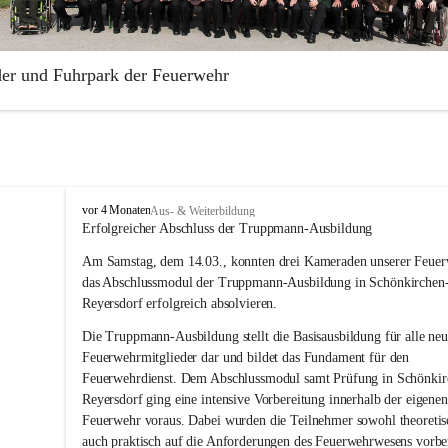
der und Fuhrpark der Feuerwehr
illige Feuerwehr Aderklaa wurde 1883 gegründet. Die Feuerwehr ist Te
rabschnittes Gänserndorf.
park der Freiwilligen Feuerwehr Aderklaa umfasst ein RLFA-2000 der
 Artego und ein MTFA der Marke Mercedes Sprinter. Weiters haben wi
F
vor 4 Monaten
Aus- & Weiterbildung
Anhänger mit einer Tragkraftspritze der Marke Lohr Magirus im Einsat
r
Erfolgreicher Abschluss der Truppmann-Ausbildung
e
Am Samstag, dem 14.03., konnten drei Kameraden unserer Feuer
i
w
das Abschlussmodul der Truppmann-Ausbildung in Schönkirchen
i
Reyersdorf erfolgreich absolvieren.
l
l
Die Truppmann-Ausbildung stellt die Basisausbildung für alle neu
i
Feuerwehrmitglieder dar und bildet das Fundament für den 
g
Feuerwehrdienst. Dem Abschlussmodul samt Prüfung in Schönkir
e
Reyersdorf ging eine intensive Vorbereitung innerhalb der eigenen
F
Feuerwehr voraus. Dabei wurden die Teilnehmer sowohl theoretisc
e
auch praktisch auf die Anforderungen des Feuerwehrwesens vorber
u