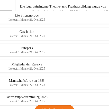
e
Die feuerwehrinterne Theorie- und Praxisausbildung wurde von 
r
unserem Sachbearbeiter Ausbildung, BM Rainer Strametz und V
w
Die Sirenenprobe
e
Roman Jöchlinger durchgeführt.
Lesezeit 1 Minute
•
21. Okt. 2025
h
Das gesamte Feuerwehrkommando gratuliert den drei Kameraden
r
A
Alwin Harbich, Julian Trunner 
und
 Matteo Wittmann
 zum 
Geschichte
d
erfolgreichen Abschluss der Basisausbildung und wünscht weiterhi
Lesezeit 1 Minute
•
21. Okt. 2025
e
viel Erfolg bei ihrer Feuerwehrlaufbahn. 
r
k
Fuhrpark
l
Lesezeit 1 Minute
•
21. Okt. 2025
a
a
Mitglieder der Reserve
Lesezeit 1 Minute
•
21. Okt. 2025
Mannschaftsfoto von 1883
Lesezeit 1 Minute
•
27. Okt. 2025
Jahreshauptversammlung 2025
Lesezeit 1 Minute
•
28. Okt. 2025